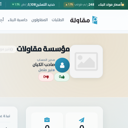
أسعار مواد البناء
سور خارجي (مع المصنعية)
248
حديد التسليح
3,108
ر/م طولي
▲1.1%
ر/طن
▼1.1%
الطلبات
المقاولون
حاسبة البناء
أد
مؤسسة مقاولات
غير مو
مدير الحساب
صاحب الكيان
غير متصل
0
0
نبذة عن