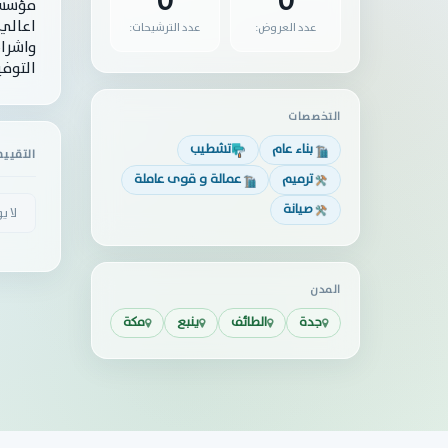
0
0
اعالي 
عدد العروض:
عدد الترشيحات:
واشرا
التوف
التخصصات
بناء عام
تشطيب
التقيي
ترميم
عمالة و قوى عاملة
صيانة
لا ي
المدن
جدة
الطائف
ينبع
مكة