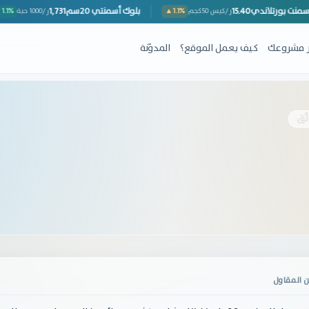
أسمنت بورتلاندي
15.40
بلوك أسمنتي 20سم
1,731
ر/كيس 50كجم
▲1.1%
ر/1000 حبة
ِر مشروعك
كيف يعمل الموقع؟
المدوّنة
ثّق
 المقاول