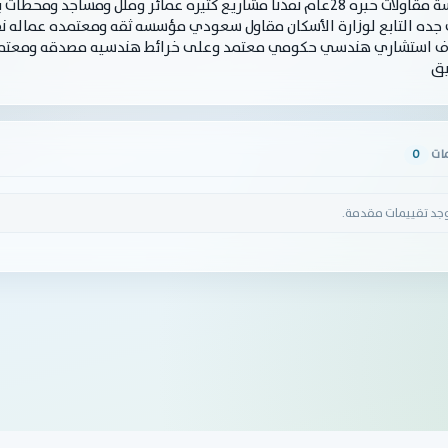
مؤسسة مقاولات خبره 28عام نفذنا مشاريع كثيره عمائر وفلل ومس
جده التابع لوزارة الأسكان مقاول سعودي مؤسسه ثقه ومعتمده عماله ن
ف استشاري هندسي حكومي معتمد وعلى خرائط هندسيه مصدقه ومعتمده 
يق
مات
0
وجد تقييمات مقدمة.