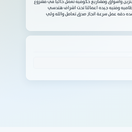
اجد ومحطات بنزين واسواق ومشاريع حكوميه نعمل حاليا في مشروع
ظاميه وفنيه جيده اعمالنا تحت اشراف هندسي
دقه عمل سرعة انجاز صدق تعامل والله ولي