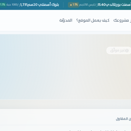
أسمنت بورتلاندي
15.40
بلوك أسمنتي 20سم
1,731
ر/كيس 50كجم
▲1.1%
ر/1000 حبة
ِر مشروعك
كيف يعمل الموقع؟
المدوّنة
غير موثّق
 المقاول