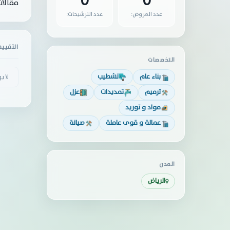
0
0
مقالا
عدد العروض:
عدد الترشيحات:
التقيي
التخصصات
بناء عام
تشطيب
لا ي
ترميم
تمديدات
عزل
مواد و توريد
عمالة و قوى عاملة
صيانة
المدن
الرياض