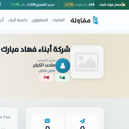
أسعار مواد البناء
سور خارجي (مع المصنعية)
248
حديد التسليح
3,108
ر/م طولي
▲1.1%
ر/طن
▼1.1%
الطلبات
المقاولون
حاسبة البناء
أد
شركة أبناء فهاد مبارك
مدير الحساب
صاحب الكيان
غير متصل
0
0
نبذة عن