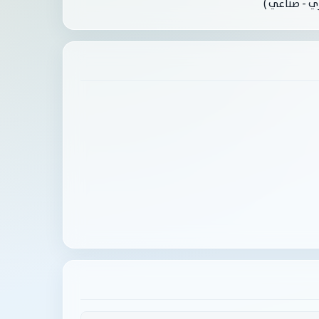
ي - صناعي )