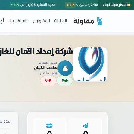
أسعار مواد البناء
سور خارجي (مع المصنعية)
248
حديد التسليح
3,108
ر/م طولي
▲1.1%
ر/طن
1.1%
الطلبات
المقاولون
حاسبة البناء
أد
شركة إمداد الأمان للغاز
مدير الحساب
صاحب الكيان
غير متصل
0
0
نبذة عن