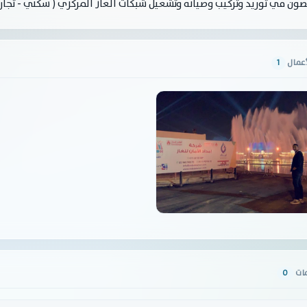
ن في توريد وتركيب وصيانه وتشغيل شبكات الغاز المركزي ( سكني - تجار
أعمال
1
مات
0