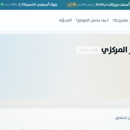
أسمنت بورتلاندي
15.40
بلوك أسمنتي 20سم
1,731
▼
ر/كيس 50كجم
▲1.1%
ر/1000 حبة
ِر مشروعك
كيف يعمل الموقع؟
المدوّنة
 المركزي
غير موثّق
 المقاول