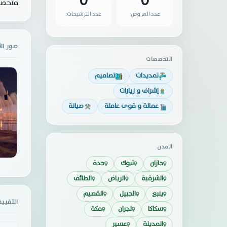
0
0
متخصصو
عدد العروض:
عدد الترشيحات:
صور ال
التخصصات
تمديدات
تصاميم
إشراف و زيارات
عمالة و قوى عاملة
صيانة
المدن
جازان
تبوك
جدة
الشرقية
الرياض
الطائف
ينبع
الجبيل
القصيم
التقيي
سكاكا
نجران
مكة
المدينة
عسير