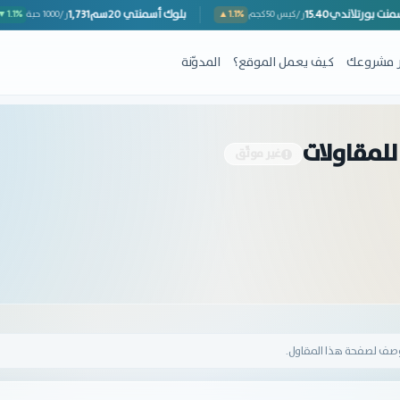
أسمنت بورتلاندي
15.40
بلوك أسمنتي 20سم
1,731
ر/كيس 50كجم
▲1.1%
ر/1000 حبة
ِر مشروعك
كيف يعمل الموقع؟
المدوّنة
لمقاولات
غير موثّق
وصف لصفحة هذا المقاول.