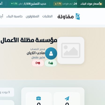
أسعار مواد البناء
سور خارجي (مع المصنعية)
248
حديد التسليح
3,108
ر/م طولي
▲1.1%
ر/طن
▼1.1%
الطلبات
المقاولون
حاسبة البناء
أد
مؤسسة مظلة الأعمال ل
مدير الحساب
صاحب الكيان
غير متصل
0
0
لا يوجد 