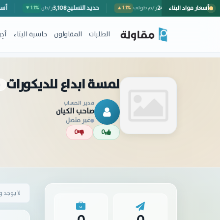
أسعار مواد البناء
سور خارجي (مع المصنعية)
248
حديد التسليح
3,108
ر/م طولي
▲1.1%
ر/طن
▼1.1%
الطلبات
المقاولون
حاسبة البناء
أد
لمسة ابداع للديكورات
مدير الحساب
صاحب الكيان
غير متصل
0
0
لا يوجد 