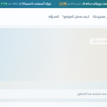
أسمنت بورتلاندي
15.40
بلوك أسمنتي 20سم
1,731
ر/كيس 50كجم
▲1.1%
ر/1000 حبة
ِر مشروعك
كيف يعمل الموقع؟
المدوّنة
غير موثّق
وصف لصفحة هذا المقاول.