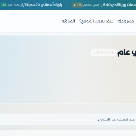
أسمنت بورتلاندي
15.40
بلوك أسمنتي 20سم
1,731
▼
ر/كيس 50كجم
▲1.1%
ر/1000 حبة
ِر مشروعك
كيف يعمل الموقع؟
المدوّنة
ي عام
غير موثّق
وصف لصفحة هذا المقاول.