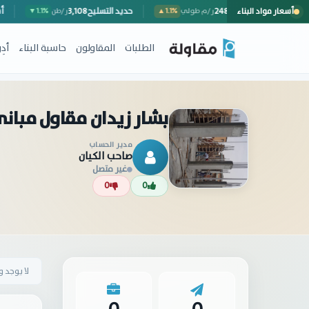
أسعار مواد البناء
سور خارجي (مع المصنعية)
248
حديد التسليح
3,108
ر/م طولي
▲1.1%
ر/طن
1.1%
الطلبات
المقاولون
حاسبة البناء
أد
بشار زيدان مقاول مبان
مدير الحساب
صاحب الكيان
غير متصل
0
0
لا يوجد 