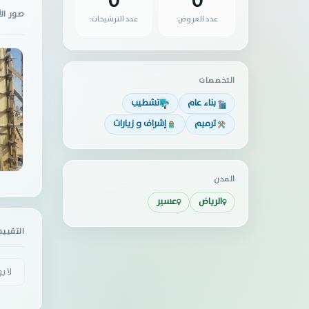
0
0
صور ال
عدد العروض:
عدد الترشيحات:
التخصصات
بناء عام
تشطيب
ترميم
إشراف و زيارات
المدن
الرياض
عسير
التقيي
لا ي