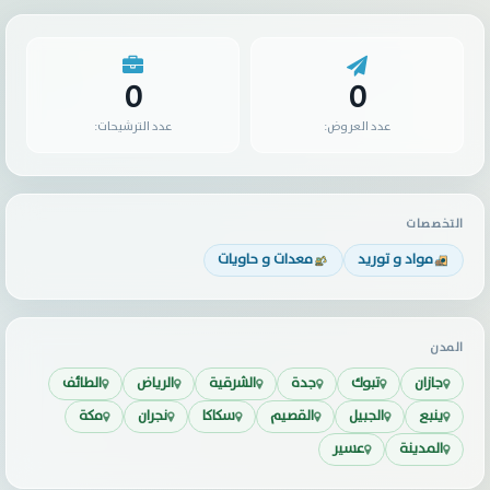
0
0
عدد العروض:
عدد الترشيحات:
التخصصات
مواد و توريد
معدات و حاويات
المدن
جازان
تبوك
جدة
الشرقية
الرياض
الطائف
ينبع
الجبيل
القصيم
سكاكا
نجران
مكة
المدينة
عسير