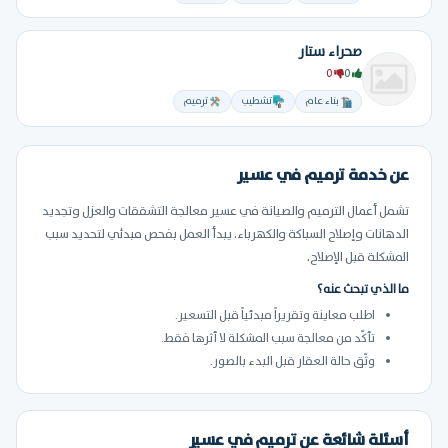
صحراء ستار
0
0
بناء عام
تشطيب
ترميم
عن خدمة ترميم في عسير
تشمل أعمال الترميم والصيانة في عسير معالجة التشققات والعزل وتجديد
الدهانات وإصلاح السباكة والكهرباء. يبدأ العمل بفحص مبدئي لتحديد سبب
المشكلة قبل الإصلاح.
ما الذي تبحث عنه؟
اطلب معاينة وتقريراً مبدئياً قبل التسعير.
تأكّد من معالجة سبب المشكلة لا أثرها فقط.
وثّق حالة العقار قبل البدء بالصور.
أسئلة شائعة عن ترميم في عسير