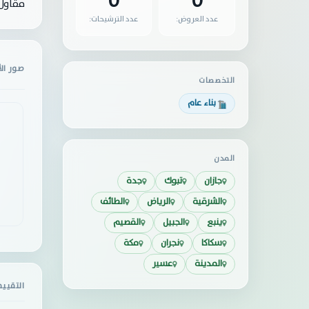
0
0
مقاول 
عدد العروض:
عدد الترشيحات:
صور ال
التخصصات
بناء عام
المدن
جازان
تبوك
جدة
الشرقية
الرياض
الطائف
ينبع
الجبيل
القصيم
سكاكا
نجران
مكة
المدينة
عسير
التقيي