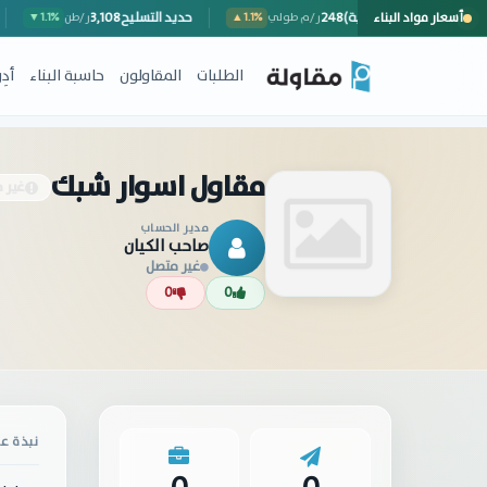
أسعار مواد البناء
سور خارجي (مع المصنعية)
248
حديد التسليح
3,108
▼
ر/م طولي
▲1.1%
ر/طن
%
الطلبات
المقاولون
حاسبة البناء
أد
مقاول اسوار شبك
غير م
مدير الحساب
صاحب الكيان
غير متصل
0
0
نبذة عن