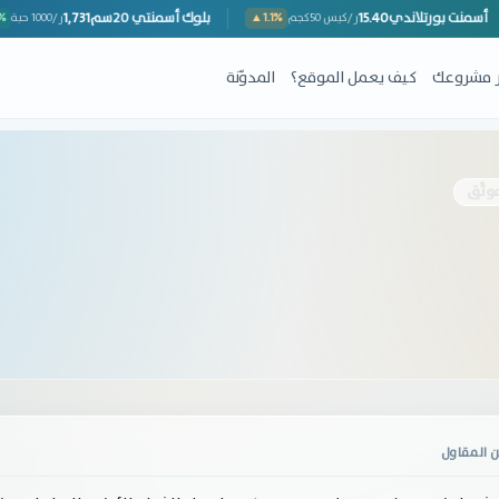
أسمنت بورتلاندي
15.40
بلوك أسمنتي 20سم
1,731
▼1.1
ر/كيس 50كجم
▲1.1%
ر/1000 حب
ِر مشروعك
كيف يعمل الموقع؟
المدوّنة
وثّق
 المقاول