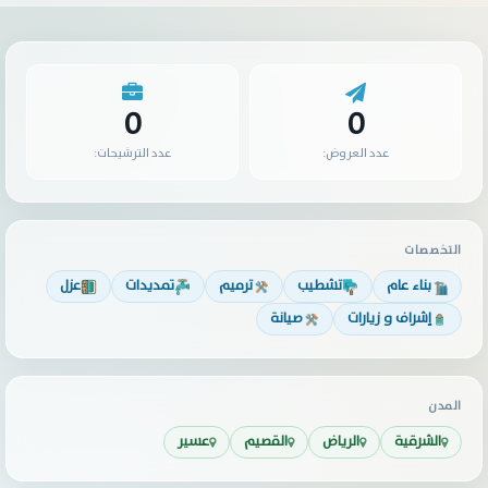
0
0
عدد العروض:
عدد الترشيحات:
التخصصات
بناء عام
تشطيب
ترميم
تمديدات
عزل
إشراف و زيارات
صيانة
المدن
الشرقية
الرياض
القصيم
عسير