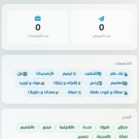
0
0
عدد العروض:
عدد الترشيحات:
التخصصات
بناء عام
تشطيب
ترميم
تمديدات
عزل
تصاميم
رخص
إشراف و زيارات
مواد و توريد
عمالة و قوى عاملة
صيانة
معدات و حاويات
المدن
جازان
تبوك
جدة
الشرقية
ينبع
القصيم
مكة
المدينة
عسير