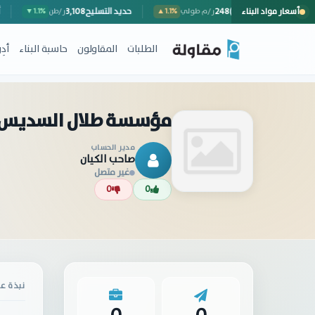
أسعار مواد البناء
سور خارجي (مع المصنعية)
248
حديد التسليح
3,108
ر/م طولي
▲1.1%
ر/طن
.1%
الطلبات
المقاولون
حاسبة البناء
أد
مؤسسة طلال السديس ل
مدير الحساب
صاحب الكيان
غير متصل
0
0
نبذة عن