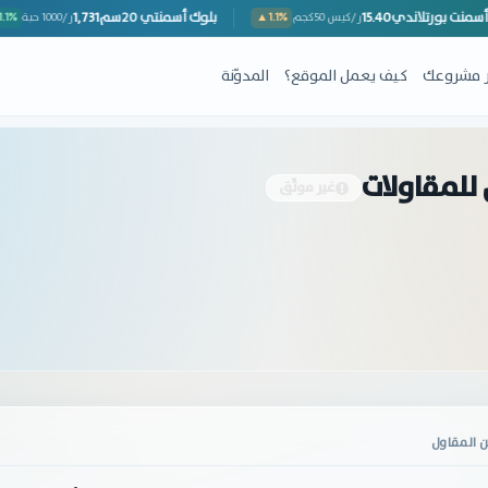
أسمنت بورتلاندي
15.40
بلوك أسمنتي 20سم
1,731
▼1
ر/كيس 50كجم
▲1.1%
ر/1000 حبة
ِر مشروعك
كيف يعمل الموقع؟
المدوّنة
لمقاولات
غير موثّق
 المقاول