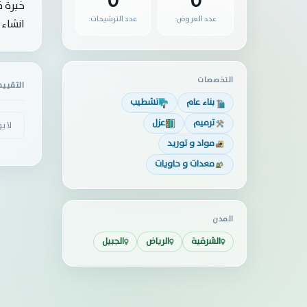
0
0
خبرة 
عدد العروض:
عدد الترشيحات:
انشاء 
التخصصات
التقيي
بناء عام
تشطيب
ترميم
عزل
لا ي
مواد و توريد
معدات و حاويات
المدن
الشرقية
الرياض
الجبيل