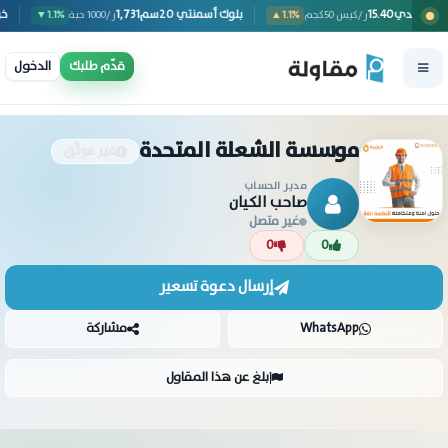
منت بورتلاندي
15.40
بلوك أسمنتي 20سم
1,731
ر/كيس 50كجم
▲1.1%
ر/1000 حبة
▼1.1%
قدّم طلبك
الدخول
موسسة الشعلة المتحدة
غير موثّق
مدير الحساب
صاحب الكيان
غير متصل
0
0
إرسال دعوة تسعير
WhatsApp
مشاركة
بلغ عن هذا المقاول