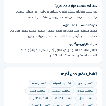
كيف أجد تشطيب موثوقاً في نجران؟
عبر منصة مقاولة تتصفّح ملفات تشطيب في نجران مع شارات التوثيق
والتقييمات، وتطلب عروض أسعار وتقارن بينها قبل التعاقد.
كم تكلفة تشطيب في نجران؟
تختلف التكلفة حسب المساحة والمواصفات. استخدم حاسبة تكلفة البناء في
مقاولة لتقدير أولي، ثم اطلب عروضاً فعلية من المقاولين.
هل المقاولون موثّقون؟
تعرض المنصة حالة توثيق كل مقاول (مثل السجل التجاري) وتقييمات
العملاء السابقين لمساعدتك على الاختيار.
تشطيب في مدن أخرى
تشطيب عسير
تشطيب المدينة
تشطيب مكة
تشطيب سكاكا
تشطيب القصيم
تشطيب الجبيل
تشطيب ينبع
تشطيب الطائف
تشطيب جازان
تشطيب تبوك
تشطيب جدة
تشطيب الشرقية