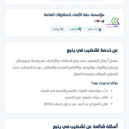
مؤسسة دقة الأبعاد للمقاولات العامة
0
0
بناء عام
تشطيب
ترميم
عن خدمة تشطيب في ينبع
تشمل أعمال التشطيب في ينبع الدهانات والأرضيات (سيراميك وبورسلان
ورخام) والأبواب والنوافذ والأطقم الصحية والمطابخ. جودة التشطيب تحدّد
المظهر النهائي وقيمة العقار.
ما الذي تبحث عنه؟
حدّد مواصفات المواد بالاسم والكمية في العقد.
اطلب عيّنات للمواد قبل التنفيذ.
قارن العروض بنداً ببند عبر جدول كميات (BOQ).
أسئلة شائعة عن تشطيب في ينبع