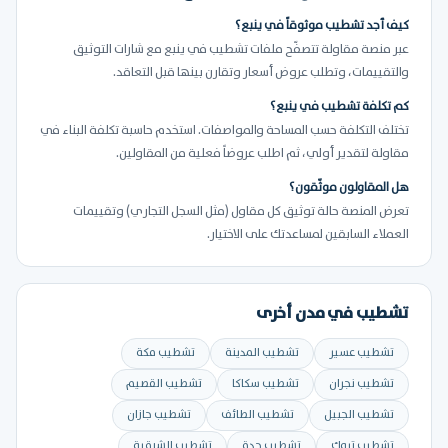
كيف أجد تشطيب موثوقاً في ينبع؟
عبر منصة مقاولة تتصفّح ملفات تشطيب في ينبع مع شارات التوثيق
والتقييمات، وتطلب عروض أسعار وتقارن بينها قبل التعاقد.
كم تكلفة تشطيب في ينبع؟
تختلف التكلفة حسب المساحة والمواصفات. استخدم حاسبة تكلفة البناء في
مقاولة لتقدير أولي، ثم اطلب عروضاً فعلية من المقاولين.
هل المقاولون موثّقون؟
تعرض المنصة حالة توثيق كل مقاول (مثل السجل التجاري) وتقييمات
العملاء السابقين لمساعدتك على الاختيار.
تشطيب في مدن أخرى
تشطيب عسير
تشطيب المدينة
تشطيب مكة
تشطيب نجران
تشطيب سكاكا
تشطيب القصيم
تشطيب الجبيل
تشطيب الطائف
تشطيب جازان
تشطيب تبوك
تشطيب جدة
تشطيب الشرقية