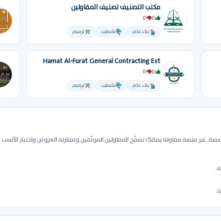
مكتب التصنيف تصنيف المقاولين
0
0
بناء عام
تشطيب
ترميم
Hamat Al-Furat General Contracting Est
0
0
بناء عام
تشطيب
ترميم
. عبر منصة مقاولة يمكنك تصفّح المقاولين الموثّقين ومقارنة العروض واختيار الأنسب
ه.
ة.