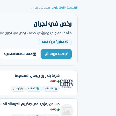
الرئيسية
›
المقاولون
›
رخص في نجران
رخص في نجران
قائمة بمقاولي ومزوّدي خدمات رخص في نجران على من
60 مقاول/مزوّد خدمة
اطلب عروضاً الآن
احسب التكلفة التقديرية
شركة بندر بن ربيعان المحدودة
0
0
بناء عام
تشطيب
ترميم
مساكن رمزي لقص وتخريم الخرسانه المس
0
0