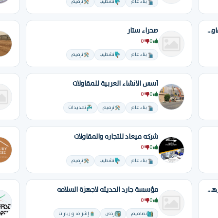
بناء عام
تشطيب
ترميم
شركة روضة خريم الدوليه المحدودة للمقاولات العامة
صحراء ستار
0
0
بناء عام
تشطيب
ترميم
أسس الانشاء العربية للمقاولات
0
0
بناء عام
ترميم
تمديدات
شركه ميعاد للتجاره والمقاولات
0
0
بناء عام
تشطيب
ترميم
تنفيذديكورت مطاعم محلات كافيهات برجرهناجر فلل فنادق تسليم مفتاح
مؤسسة جارد الحديثه لاجهزة السلامه
0
0
تصاميم
رخص
إشراف و زيارات