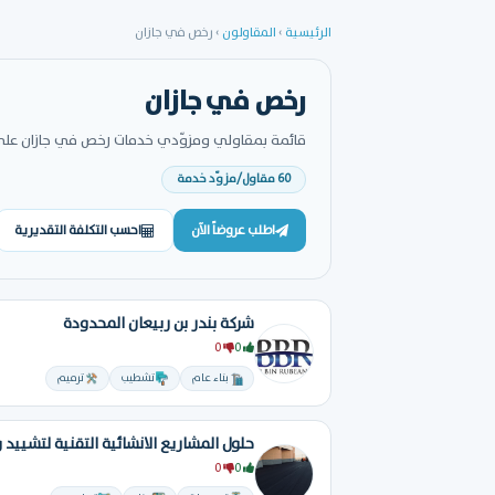
الرئيسية
›
المقاولون
›
رخص في جازان
رخص في جازان
قائمة بمقاولي ومزوّدي خدمات رخص في جازان على من
60 مقاول/مزوّد خدمة
اطلب عروضاً الآن
احسب التكلفة التقديرية
شركة بندر بن ربيعان المحدودة
0
0
بناء عام
تشطيب
ترميم
0
0