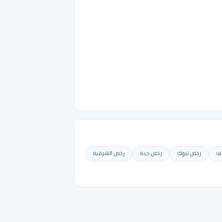
ئف
رخص تبوك
رخص جدة
رخص الشرقية