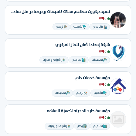
تنفيذديكورت مطاعم محلات كافيهات برجرهناجر فلل فنادق تسليم مفتاح
0
0
بناء عام
تشطيب
ترميم
شركة إمداد الأمان للغاز المركزي
0
0
تمديدات
تصاميم
إشراف و زيارات
مؤسسة خدمات دام
0
0
تشطيب
ترميم
تمديدات
مؤسسة جارد الحديثه لاجهزة السلامه
0
0
تصاميم
رخص
إشراف و زيارات