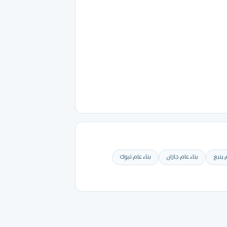
م ينبع
بناء عام جازان
بناء عام تبوك