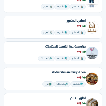
0
0
بناء عام
تشطيب
ترميم
اساس الديكور
0
0
بناء عام
تشطيب
ترميم
مؤسسة درة التنفيذ للمقاولات
0
0
بناء عام
تشطيب
تمديدات
abdulrahman muqbil con.
0
0
تشطيب
تمديدات
عزل
افاق العالم
0
0