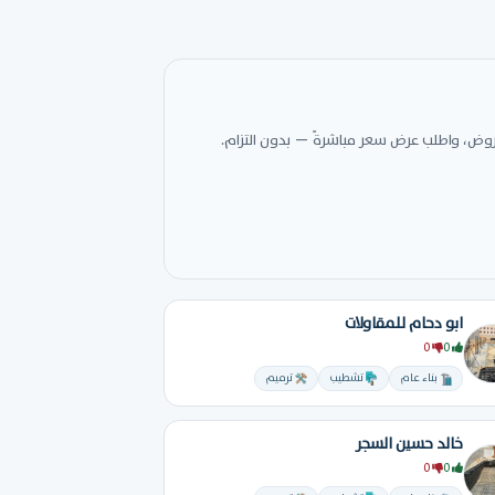
عروض، واطلب عرض سعر مباشرةً — بدون التزام.
ابو دحام للمقاولات
0
0
بناء عام
تشطيب
ترميم
خالد حسين السجر
0
0