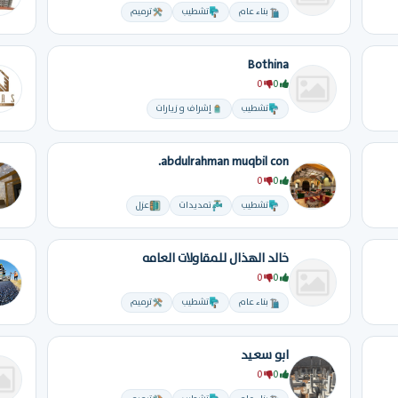
بناء عام
تشطيب
ترميم
Bothina
0
0
تشطيب
إشراف و زيارات
abdulrahman muqbil con.
0
0
تشطيب
تمديدات
عزل
خالد الهذال للمقاولات العامه
0
0
بناء عام
تشطيب
ترميم
ابو سعيد
0
0