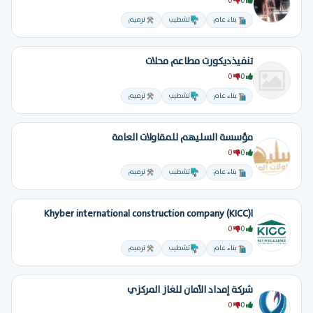
0
0
بناء عام
تشطيب
ترميم
تنفيذديكورت مطاعم محلات
0
0
بناء عام
تشطيب
ترميم
مؤسسة السليهم للمقاولات العامة
0
0
بناء عام
تشطيب
ترميم
Khyber international construction company (KICC)l
0
0
بناء عام
تشطيب
ترميم
شركة إمداد الأمان للغاز المركزي
0
0