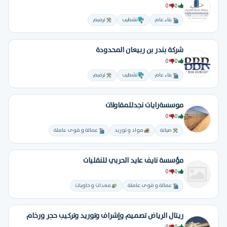
0
0
بناء عام
تشطيب
ترميم
شركة بندر بن ربيعان المحدودة
0
0
بناء عام
تشطيب
ترميم
موسسةرايات نجدللمقاولات
0
0
صيانة
مواد و توريد
عمالة و قوى عاملة
مؤسسة نايف عايد الحربي للنقليات
0
0
عمالة و قوى عاملة
معدات و حاويات
ريتال الرياض تصميم وإشراف وتوريد وتركيب حجر ورخام