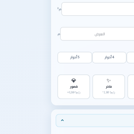
م²
م
4 أدوار
5 أدوار
💎
✨
فاخر
قصور
~2,361 ر/م²
+3,269 ر/م²