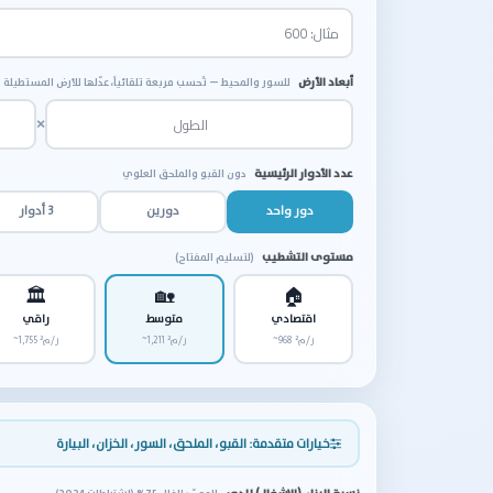
أبعاد الأرض
للسور والمحيط — تُحسب مربعة تلقائياً، عدّلها للأرض المستطيلة
×
عدد الأدوار الرئيسية
دون القبو والملحق العلوي
دور واحد
دورين
3 أدوار
مستوى التشطيب
(لتسليم المفتاح)
🏛
🏡
🏠
اقتصادي
متوسط
راقي
~968 ر/م²
~1,211 ر/م²
~1,755 ر/م²
خيارات متقدمة: القبو، الملحق، السور، الخزان، البيارة