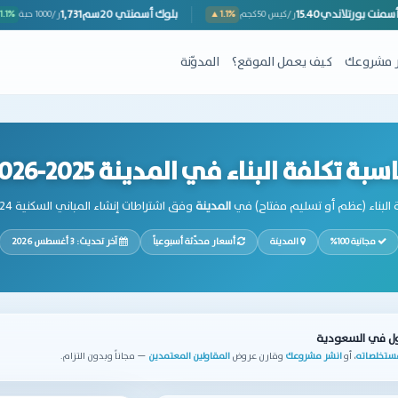
3,1
أسمنت بورتلاندي
15.40
بلوك أسمنتي 20سم
ر/طن
▼1.1%
ر/كيس 50كجم
▲1.1%
ِر مشروعك
كيف يعمل الموقع؟
المدوّنة
سبة تكلفة البناء في المدينة 2025-2026
 البناء (عظم أو تسليم مفتاح) في
المدينة
وفق اشتراطات إنشاء المباني السكنية 2024 والكود السعودي للبناء SBC
مجانية 100%
المدينة
أسعار محدّثة أسبوعياً
آخر تحديث: 3 أغسطس 2026
ول في السعودية
مستخلصاته
، أو
انشر مشروعك
وقارن عروض
المقاولين المعتمدين
— مجاناً وبدون التزام.