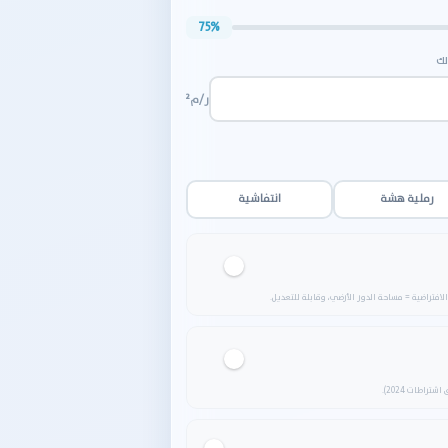
75%
لك
ر/م²
رملية هشة
انتفاشية
فتراضية = مساحة الدور الأرضي، وقابلة للتعديل.