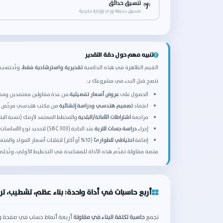
تنسيق حدائق
🌴
تنسيق حديقة وري وإنارة خارجية
تنبيه مهم حول دقة التقدير
القيم الظاهرة في هذه الحاسبة
تقديرية واسترشادية فقط
، وتُحتسب 
ننصح قبل البدء في مشروعك بـ:
الحصول على
عروض أسعار تفصيلية
من عدة مقاولين معتمدين ومقار
اعتماد
تصميم هندسي ودراسة إنشائية
من مكتب هندسي مرخّص وف
مراجعة
اشتراطات الأمانة/البلدية
والمخطط المعتمد لأرضك (نسبة البناء
إجراء
دراسة جسات للتربة
عند الحاجة (SBC 303) لتحديد نوع الأساسات الفعلي.
إضافة
احتياطي للطوارئ
(10% أو أكثر) لتقلبات أسعار المواد والمتغيرات أثناء التنفيذ.
منصة مقاولة تقدّم هذه الأداة للمساعدة في التخطيط الأولي، وتُخلي مس
أربع حاسبات في أداة واحدة: بناء عظم، تشطيب، تر
تجمع
حاسبة تكلفة البناء في مقاولة
أربعة أنماط حساب في صفحة واح