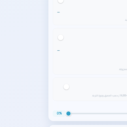
—
—
0%