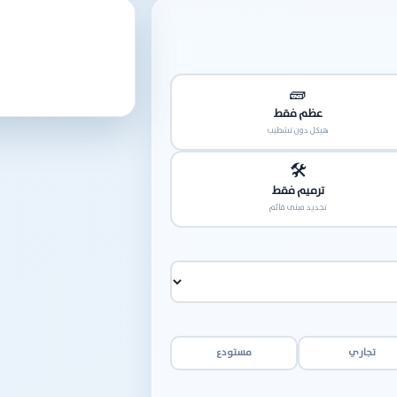
🧱
عظم فقط
هيكل دون تشطيب
🛠️
ترميم فقط
تجديد مبنى قائم
تجاري
مستودع