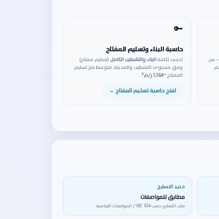
🔑
حاسبة البناء وتسليم المفتاح
— من
احسب تكلفة
البناء والتشطيب الكامل
(تسليم مفتاح)
يم
وفق مستوى التشطيب والمدينة. متوسط متر تسليم
المفتاح
~1,164 ر/م²
.
افتح حاسبة تسليم المفتاح ←
حديد التسليح
مطابق للمواصفات
صلب التسليح حسب SBC 304 / المواصفات القياسية