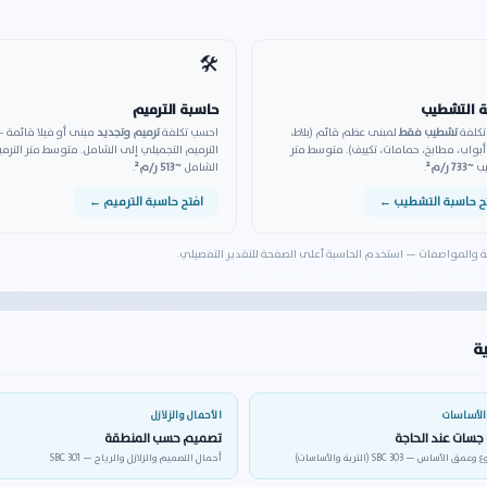
🛠️
 التشطيب
حاسبة الترميم
كلفة
تشطيب فقط
لمبنى عظم قائم (بلاط،
احسب تكلفة
ترميم وتجديد
مبنى أو فيلا قائمة 
أبواب، مطابخ، حمامات، تكييف). متوسط متر
الترميم التجميلي إلى الشامل. متوسط متر الترم
يب
~733 ر/م²
.
الشامل
~513 ر/م²
.
ح حاسبة التشطيب ←
افتح حاسبة الترميم ←
نة والمواصفات — استخدم الحاسبة أعلى الصفحة للتقدير التفصيلي.
ية
والأساسات
الأحمال والزلازل
جسات عند الحاجة
تصميم حسب المنطقة
الأساس — SBC 303 (التربة والأساسات)
أحمال التصميم والزلازل والرياح — SBC 301