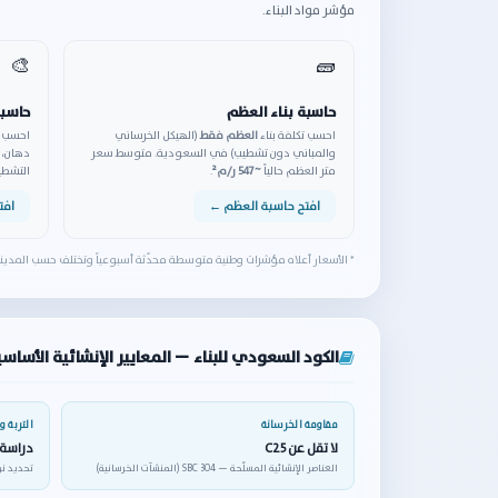
مؤشر مواد البناء.
🎨
🧱
حاسبة بناء العظم
حاسبة
احسب تكلفة بناء
العظم فقط
(الهيكل الخرساني
احسب ت
والمباني دون تشطيب) في السعودية. متوسط سعر
دهان، 
متر العظم حالياً
~547 ر/م²
.
التشط
افتح حاسبة العظم ←
افت
* الأسعار أعلاه مؤشرات وطنية متوسطة محدّثة أسبوعياً وتختلف حسب المدي
الكود السعودي للبناء — المعايير الإنشائية الأساس
مقاومة الخرسانة
التربة 
لا تقل عن C25
دراسة 
العناصر الإنشائية المسلّحة — SBC 304 (المنشآت الخرسانية)
تحديد نوع وعمق 