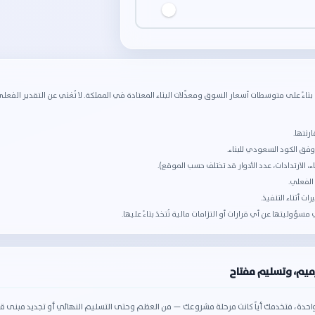
بناءً على متوسطات أسعار السوق ومعدّلات البناء المعتادة في المملكة. لا تُغني عن التقدير الفعلي ولا
نتها.
ق الكود السعودي للبناء.
، الارتدادات، عدد الأدوار قد تختلف حسب الموقع).
ؤوليتها عن أي قرارات أو التزامات مالية تُتخذ بناءً عليها.
ميم، وتسليم مفتاح
دة، فتخدمك أياً كانت مرحلة مشروعك — من العظم وحتى التسليم النهائي أو تجديد مبنى قائم. 