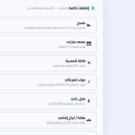
إضافات خاصة
(اختياري — الأسعار قابلة للتعديل)
مسبح
🏊
مسبح خرساني ~6×3م شامل الفلتر والمضخة والإضاءة
مصعد منزلي
🛗
مصعد منزلي 2–3 وقفات
طاقة شمسية
☀
نظام ~10 كيلوواط مع التركيب
مولد كهربائي
⚡
مولد احتياطي 20–30 kVA مع لوحة تحويل
منزل ذكي
📱
تحكم إضاءة وتكييف وأنظمة أمان
مظلة / كراج إضافي
🚗
مظلة سيارات أو كراج مغلق إضافي