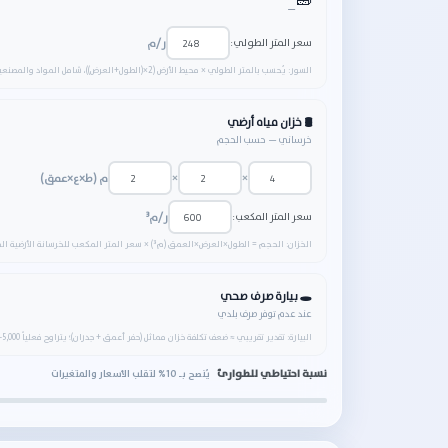
🧱
—
سعر المتر الطولي:
ر/م
السور: يُحسب بالمتر الطولي × محيط الأرض ‎(2×(الطول+العرض))‎، شامل المواد والمصنعية.
🛢️ خزان مياه أرضي
خرساني — حسب الحجم
×
×
م (ط×ع×عمق)
سعر المتر المكعب:
ر/م³
الخزان: الحجم = الطول×العرض×العمق (م³) × سعر المتر المكعب للخرسانة الأرضية المعزولة.
🕳️ بيارة صرف صحي
عند عدم توفر صرف بلدي
البيارة: تقدير تقريبي ≈ ضعف تكلفة خزان مماثل (حفر أعمق + جدران)؛ يتراوح فعلياً 5,000–14,000 ر حسب العمق ونوع التربة.
نسبة احتياطي للطوارئ
يُنصح بـ 10% لتقلب الأسعار والمتغيرات