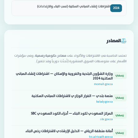
اشتراطات إنشاء المباني السكنية (نسب البناء والارتدادات)
2024
المصادر
تعتمد الحاسبة في الاشتراطات والأكواد على
مصادر حكومية رسمية
، وفي مؤشرات
الأسعار على متوسطات السوق المنشورة (تُحدّث دورياً وقد تتغير).
وزارة الشؤون البلدية والقروية والإسكان — اشتراطات إنشاء المباني
رسمي
السكنية 2024
momah.gov.sa
منصة بلدي — القرار الوزاري لاشتراطات المباني السكنية
رسمي
balady.gov.sa
المركز السعودي لكود البناء — أجزاء الكود السعودي SBC
رسمي
sbc.gov.sa
أمانة منطقة الرياض — الدليل الإرشادي لاشتراطات رخص البناء
رسمي
trc.alriyadh.gov.sa