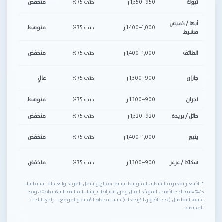
تبوك
950–1,350 ر
حتى 75%
منخفض
5–8%
أبها / خميس
تض
1,000–1,400 ر
حتى 75%
متوسط
مشيط
وح
طق
الطائف
1,000–1,400 ر
حتى 75%
منخفض
أف
أع
جازان
900–1,300 ر
حتى 75%
عالٍ
مقا
نجران
900–1,300 ر
حتى 75%
متوسط
تك
حائل / بريدة
920–1,320 ر
حتى 75%
منخفض
النق
مو
ينبع
1,000–1,400 ر
حتى 75%
منخفض
(س
طق
سكاكا / عرعر
900–1,300 ر
حتى 75%
منخفض
وع
* الأسعار تقديرية للتشطيب المتوسط تسليم مفتاح وتشمل المواد والعمالة. نسبة البناء
75% هي الحد الأقصى الموحّد للفلل وفق اشتراطات إنشاء المباني السكنية 2024، وقد
تختلف التفاصيل (عدد الأدوار، الارتدادات) حسب مخطط الأمانة والموقع — راجع البلدية
المختصة.