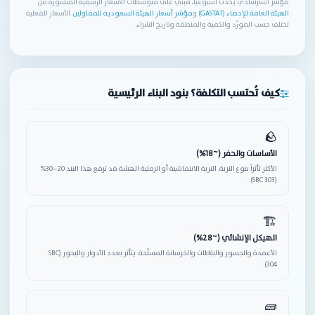
مؤشر استرشادي يُحدّث أسبوعياً، مبني على متوسطات الأسعار الرسمية المنشورة من
الهيئة العامة للإحصاء (GASTAT)
و
مؤشر أسعار الهيئة السعودية للمقاولين
. الأسعار الفعلية
تختلف حسب المورّد والكمية والمنطقة وتاريخ الشراء.
كيف تُحتسب التكلفة؟ بنود البناء الرئيسية
🪨
الأساسات والحفر (~18%)
الأكثر تأثراً بنوع التربة. التربة الانتفاشية أو الرملية الهشة قد ترفع هذا البند 20–30%
(SBC 303).
🏗
الهيكل الإنشائي (~28%)
الأعمدة والجسور والبلاطات والخرسانة المسلّحة. يتأثر بعدد الأدوار والبحور (SBC
304).
🧱