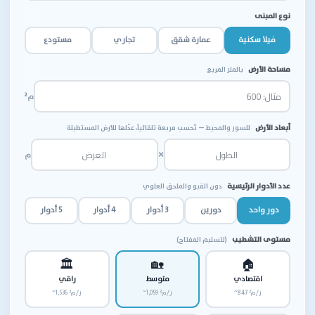
نوع المبنى
فيلا سكنية
عمارة شقق
تجاري
مستودع
مساحة الأرض
بالمتر المربع
م²
أبعاد الأرض
للسور والمحيط — تُحسب مربعة تلقائياً، عدّلها للأرض المستطيلة
×
م
عدد الأدوار الرئيسية
دون القبو والملحق العلوي
دور واحد
دورين
3 أدوار
4 أدوار
5 أدوار
مستوى التشطيب
(لتسليم المفتاح)
🏛
🏡
🏠
اقتصادي
متوسط
راقي
~847 ر/م²
~1,059 ر/م²
~1,536 ر/م²