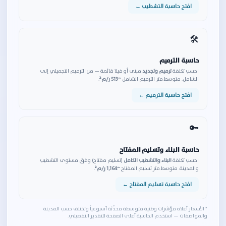
افتح حاسبة التشطيب ←
🛠️
حاسبة الترميم
احسب تكلفة
ترميم وتجديد
مبنى أو فيلا قائمة — من الترميم التجميلي إلى
الشامل. متوسط متر الترميم الشامل
~513 ر/م²
.
افتح حاسبة الترميم ←
🔑
حاسبة البناء وتسليم المفتاح
احسب تكلفة
البناء والتشطيب الكامل
(تسليم مفتاح) وفق مستوى التشطيب
والمدينة. متوسط متر تسليم المفتاح
~1,164 ر/م²
.
افتح حاسبة تسليم المفتاح ←
* الأسعار أعلاه مؤشرات وطنية متوسطة محدّثة أسبوعياً وتختلف حسب المدينة
والمواصفات — استخدم الحاسبة أعلى الصفحة للتقدير التفصيلي.