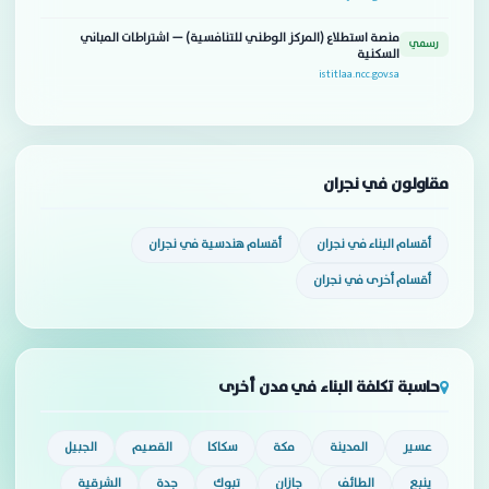
منصة استطلاع (المركز الوطني للتنافسية) — اشتراطات المباني
رسمي
السكنية
istitlaa.ncc.gov.sa
مقاولون في نجران
أقسام البناء في نجران
أقسام هندسية في نجران
أقسام أخرى في نجران
حاسبة تكلفة البناء في مدن أخرى
عسير
المدينة
مكة
سكاكا
القصيم
الجبيل
ينبع
الطائف
جازان
تبوك
جدة
الشرقية