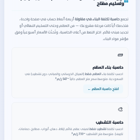
وتسليم مفتاح
تجمع
حاسبة تكلفة البناء في مقاولة
أربعة أنماط حساب في صفحة واحدة،
فتخدمك أياً كانت مرحلة مشروعك — من العظم وحتى التسليم النهائي أو
تجديد مبنى قائم. اختر النمط من أعلى الحاسبة، وتُحدّث الأسعار أسبوعياً وفق
مؤشر مواد البناء.
🧱
حاسبة بناء العظم
احسب تكلفة بناء
العظم فقط
(الهيكل الخرساني والمباني دون تشطيب) في
السعودية. متوسط سعر متر العظم حالياً
~547 ر/م²
.
افتح حاسبة العظم ←
🎨
حاسبة التشطيب
احسب تكلفة
تشطيب فقط
لمبنى عظم قائم (بلاط، دهان، أبواب، مطابخ، حمامات،
تكييف). متوسط متر التشطيب
~733 ر/م²
.