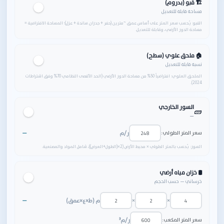
🏗 قبو (بدروم)
مساحة قابلة للتعديل
القبو: يُحسب سعر المتر على أساس عمق ~مترين (حفر + جدران ساندة + عزل)؛ المساحة الافتراضية =
مساحة الدور الأرضي، وقابلة للتعديل.
🏠 ملحق علوي (سطح)
نسبة قابلة للتعديل
الملحق العلوي: افتراضياً 50% من مساحة الدور الأرضي (الحد الأقصى النظامي 70% وفق اشتراطات
2024).
السور الخارجي
🧱
—
سعر المتر الطولي:
ر/م
—
السور: يُحسب بالمتر الطولي × محيط الأرض ‎(2×(الطول+العرض))‎، شامل المواد والمصنعية.
🛢️ خزان مياه أرضي
خرساني — حسب الحجم
×
×
م (ط×ع×عمق)
—
سعر المتر المكعب:
ر/م³