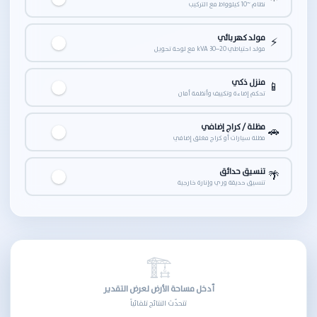
نظام ~10 كيلوواط مع التركيب
مولد كهربائي
⚡
مولد احتياطي 20–30 kVA مع لوحة تحويل
منزل ذكي
📱
تحكم إضاءة وتكييف وأنظمة أمان
مظلة / كراج إضافي
🚗
مظلة سيارات أو كراج مغلق إضافي
تنسيق حدائق
🌴
تنسيق حديقة وري وإنارة خارجية
🏗
أدخل مساحة الأرض لعرض التقدير
تتحدّث النتائج تلقائياً