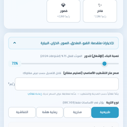
💎
✨
فاخر
قصور
~2,066 ر/م²
+2,860 ر/م²
خيارات متقدمة: القبو، الملحق، السور، الخزان، البيارة
نسبة البناء (الإشغال) للدور
الموحّد للفلل 75% (اشتراطات 2024)
75%
سعر متر التشطيب الأساسي (تسليم مفتاح)
قابل للتعديل حسب عرض مقاولك
ر/م²
يُملأ تلقائياً حسب المدينة والتشطيب — عدّله لمطابقة عرض السعر لديك.
إعادة تلقائي
نوع التربة
يؤثر في الأساسات فقط (SBC 303)
طبيعية
صخرية
رملية هشة
انتفاشية