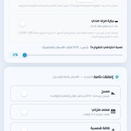
الخزان: الحجم = الطول×العرض×العمق (م³) × سعر المتر المكعب للخرسانة الأرضية المعزولة.
🕳️ بيارة صرف صحي
عند عدم توفر صرف بلدي
البيارة: تقدير تقريبي ≈ ضعف تكلفة خزان مماثل (حفر أعمق + جدران)؛ يتراوح فعلياً 5,000–14,000 ر
حسب العمق ونوع التربة.
نسبة احتياطي للطوارئ
يُنصح بـ 10% لتقلب الأسعار والمتغيرات
0%
إضافات خاصة
(اختياري — الأسعار قابلة للتعديل)
مسبح
🏊
مسبح خرساني ~6×3م شامل الفلتر والمضخة والإضاءة
مصعد منزلي
🛗
مصعد منزلي 2–3 وقفات
طاقة شمسية
☀