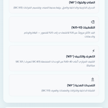
المباني والبلوك (~8%)
الجدران الخارجية والداخلية والعزل. يرتبط بمحيط المبنى وتقسيم الفراغات (SBC 305).
🎨
التشطيبات (10–35%)
البند الأكثر مرونةً. من 10% للاقتصادي إلى 35% للقصور — البلاط والرخام
والدهانات.
⚡
الكهرباء والتكييف (~15%)
التكييف المركزي أغلى 40–60% من الوحدات المنفصلة (SBC 401 كهرباء / SBC 501
ميكانيكا).
🚿
التمديدات الصحية (~9%)
الشبكة الداخلية والخزانات والمضخات والصرف (SBC 701).