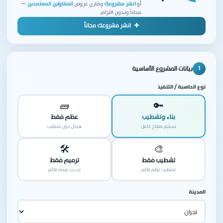
أو
انشر مشروعك
وقارن عروض
المقاولين المعتمدين
—
مجاناً وبدون التزام.
انشر مشروعك مجاناً
بيانات المشروع الأساسية
1
نوع الحاسبة / التنفيذ
🧱
🔑
بناء وتشطيب
عظم فقط
تسليم مفتاح كامل
هيكل دون تشطيب
🛠️
🎨
تشطيب فقط
ترميم فقط
تشطيب عظم قائم
تجديد مبنى قائم
المدينة