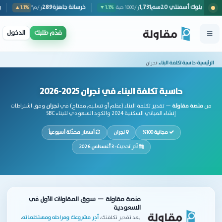
15.
بلوك أسمنتي 20سم
1,731
خرسانة جاهزة
9
ر/كيس 50كجم
▲1.1%
ر/1000 حبة
▼1.1%
قدّم طلبك
الدخول
الرئيسية
›
حاسبة تكلفة البناء
›
نجران
حاسبة تكلفة البناء في نجران 2025-2026
من
منصة مقاولة
— تقدير تكلفة البناء (عظم أو تسليم مفتاح) في
نجران
وفق اشتراطات
إنشاء المباني السكنية 2024 والكود السعودي للبناء SBC
مجانية 100%
نجران
أسعار محدّثة أسبوعياً
آخر تحديث: 3 أغسطس 2026
منصة مقاولة — سوق المقاولات الأول في
السعودية
بعد تقدير تكلفتك،
أدِر مشروعك ومراحله ومستخلصاته
،