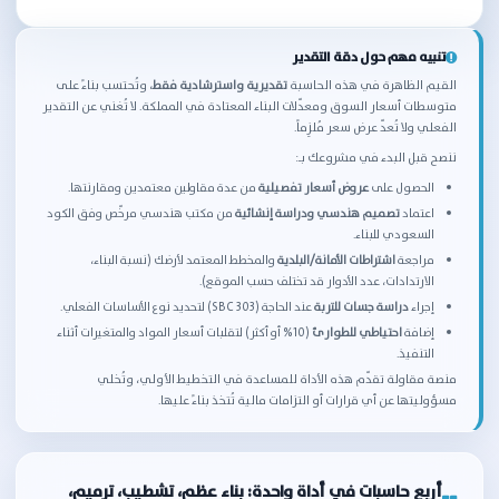
تنبيه مهم حول دقة التقدير
القيم الظاهرة في هذه الحاسبة
تقديرية واسترشادية فقط
، وتُحتسب بناءً على
متوسطات أسعار السوق ومعدّلات البناء المعتادة في المملكة. لا تُغني عن التقدير
الفعلي ولا تُعدّ عرض سعر مُلزِماً.
ننصح قبل البدء في مشروعك بـ:
الحصول على
عروض أسعار تفصيلية
من عدة مقاولين معتمدين ومقارنتها.
اعتماد
تصميم هندسي ودراسة إنشائية
من مكتب هندسي مرخّص وفق الكود
السعودي للبناء.
مراجعة
اشتراطات الأمانة/البلدية
والمخطط المعتمد لأرضك (نسبة البناء،
الارتدادات، عدد الأدوار قد تختلف حسب الموقع).
إجراء
دراسة جسات للتربة
عند الحاجة (SBC 303) لتحديد نوع الأساسات الفعلي.
إضافة
احتياطي للطوارئ
(10% أو أكثر) لتقلبات أسعار المواد والمتغيرات أثناء
التنفيذ.
منصة مقاولة تقدّم هذه الأداة للمساعدة في التخطيط الأولي، وتُخلي
مسؤوليتها عن أي قرارات أو التزامات مالية تُتخذ بناءً عليها.
أربع حاسبات في أداة واحدة: بناء عظم، تشطيب، ترميم،