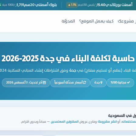
3,108
أسمنت بورتلاندي
15.40
بلوك أسمنتي 20سم
ر/طن
▼1.1%
ر/كيس 50كجم
▲1.1%
ِر مشروعك
كيف يعمل الموقع؟
المدوّنة
حاسبة تكلفة البناء في جدة 2025-2026
ة البناء (عظم أو تسليم مفتاح) في
جدة
وفق اشتراطات إنشاء المباني السكنية 2024 والكود السعودي للبناء SBC
مجانية 100%
جدة
أسعار محدّثة أسبوعياً
آخر تحديث: 3 أغسطس 2026
ول في السعودية
مستخلصاته
، أو
انشر مشروعك
وقارن عروض
المقاولين المعتمدين
— مجاناً وبدون التزام.