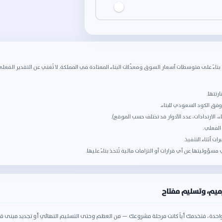
بناءً على متوسطات أسعار السوق ومعدّلات البناء المعتادة في المملكة. لا تُغني عن التقدير الفعلي ولا
نتها.
ق الكود السعودي للبناء.
، الارتدادات، عدد الأدوار قد تختلف حسب الموقع).
ؤوليتها عن أي قرارات أو التزامات مالية تُتخذ بناءً عليها.
ميم، وتسليم مفتاح
دة، فتخدمك أياً كانت مرحلة مشروعك — من العظم وحتى التسليم النهائي أو تجديد مبنى قائم. 