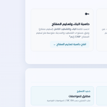
🔑
حاسبة البناء وتسليم المفتاح
— من
احسب تكلفة
البناء والتشطيب الكامل
(تسليم مفتاح)
يم
وفق مستوى التشطيب والمدينة. متوسط متر تسليم
المفتاح
~1,164 ر/م²
.
افتح حاسبة تسليم المفتاح ←
حديد التسليح
مطابق للمواصفات
صلب التسليح حسب SBC 304 / المواصفات القياسية