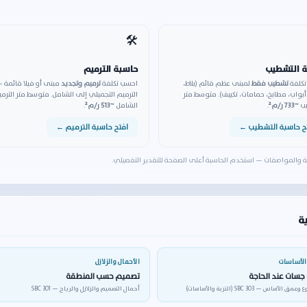
🛠️
 التشطيب
حاسبة الترميم
كلفة
تشطيب فقط
لمبنى عظم قائم (بلاط،
احسب تكلفة
ترميم وتجديد
مبنى أو فيلا قائمة 
أبواب، مطابخ، حمامات، تكييف). متوسط متر
الترميم التجميلي إلى الشامل. متوسط متر الترم
يب
~733 ر/م²
.
الشامل
~513 ر/م²
.
ح حاسبة التشطيب ←
افتح حاسبة الترميم ←
نة والمواصفات — استخدم الحاسبة أعلى الصفحة للتقدير التفصيلي.
ية
والأساسات
الأحمال والزلازل
جسات عند الحاجة
تصميم حسب المنطقة
الأساس — SBC 303 (التربة والأساسات)
أحمال التصميم والزلازل والرياح — SBC 301