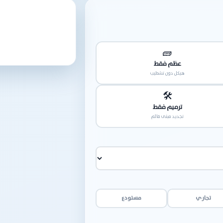
🧱
عظم فقط
هيكل دون تشطيب
🛠️
ترميم فقط
تجديد مبنى قائم
تجاري
مستودع