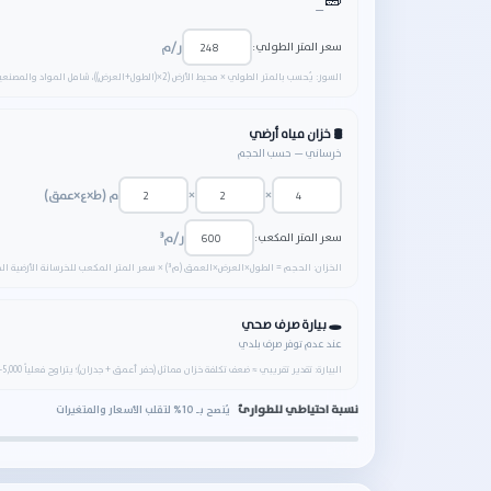
🧱
—
سعر المتر الطولي:
ر/م
السور: يُحسب بالمتر الطولي × محيط الأرض ‎(2×(الطول+العرض))‎، شامل المواد والمصنعية.
🛢️ خزان مياه أرضي
خرساني — حسب الحجم
×
×
م (ط×ع×عمق)
سعر المتر المكعب:
ر/م³
الخزان: الحجم = الطول×العرض×العمق (م³) × سعر المتر المكعب للخرسانة الأرضية المعزولة.
🕳️ بيارة صرف صحي
عند عدم توفر صرف بلدي
البيارة: تقدير تقريبي ≈ ضعف تكلفة خزان مماثل (حفر أعمق + جدران)؛ يتراوح فعلياً 5,000–14,000 ر حسب العمق ونوع التربة.
نسبة احتياطي للطوارئ
يُنصح بـ 10% لتقلب الأسعار والمتغيرات