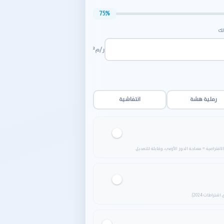
75%
لك
ر/م²
رملية هشة
انتفاشية
فتراضية = مساحة الدور الأرضي، وقابلة للتعديل.