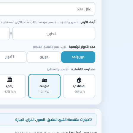
أبعاد الأرض
للسور والمحيط — تُحسب مربعة تلقائياً، عدّلها للأرض المستطيلة
×
عدد الأدوار الرئيسية
دون القبو والملحق العلوي
دور واحد
دورين
3 أدوار
مستوى التشطيب
(لتسليم المفتاح)
🏛
🏡
🏠
اقتصادي
متوسط
راقي
~968 ر/م²
~1,211 ر/م²
~1,755 ر/م²
خيارات متقدمة: القبو، الملحق، السور، الخزان، البيارة