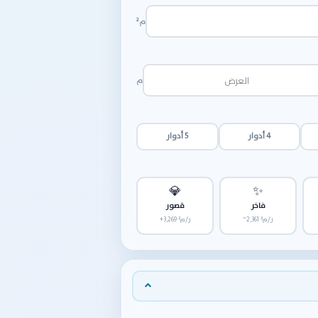
م²
م
4 أدوار
5 أدوار
💎
✨
فاخر
قصور
~2,361 ر/م²
+3,269 ر/م²