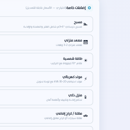
إضافات خاصة
(اختياري — الأسعار قابلة للتعديل)
مسبح
🏊
مسبح خرساني ~6×3م شامل الفلتر والمضخة والإضاءة
مصعد منزلي
🛗
مصعد منزلي 2–3 وقفات
طاقة شمسية
☀
نظام ~10 كيلوواط مع التركيب
مولد كهربائي
⚡
مولد احتياطي 20–30 kVA مع لوحة تحويل
منزل ذكي
📱
تحكم إضاءة وتكييف وأنظمة أمان
مظلة / كراج إضافي
🚗
مظلة سيارات أو كراج مغلق إضافي