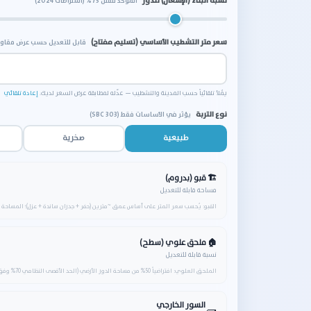
نسبة البناء (الإشغال) للدور
الموحّد للفلل 75% (اشتراطات 2024)
سعر متر التشطيب الأساسي (تسليم مفتاح)
قابل للتعديل حسب عرض مقاو
يُملأ تلقائياً حسب المدينة والتشطيب — عدّله لمطابقة عرض السعر لديك.
إعادة تلقائي
نوع التربة
يؤثر في الأساسات فقط (SBC 303)
طبيعية
صخرية
🏗 قبو (بدروم)
مساحة قابلة للتعديل
القبو: يُحسب سعر المتر على أساس عمق ~مترين (حفر + جدران ساندة + عزل)؛ المساحة الا
🏠 ملحق علوي (سطح)
نسبة قابلة للتعديل
الملحق العلوي: افتراضياً 50% من مساحة الدور الأرضي (الحد الأقصى النظامي 70% وفق اشتراطات 2024).
السور الخارجي