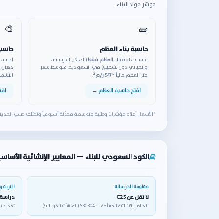
مؤشر مواد البناء.
🎨
🧱
حاسبة بناء العظم
حاسبة
احسب تكلفة بناء
العظم فقط
(الهيكل الخرساني
احسب ت
والمباني دون تشطيب) في السعودية. متوسط سعر
دهان، 
متر العظم حالياً
~547 ر/م²
.
التشط
افتح حاسبة العظم ←
افت
* الأسعار أعلاه مؤشرات وطنية متوسطة محدّثة أسبوعياً وتختلف حسب المدي
الكود السعودي للبناء — المعايير الإنشائية الأساس
مقاومة الخرسانة
التربة 
لا تقل عن C25
دراسة 
العناصر الإنشائية المسلّحة — SBC 304 (المنشآت الخرسانية)
تحديد نوع وعمق 