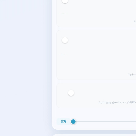
—
—
0%