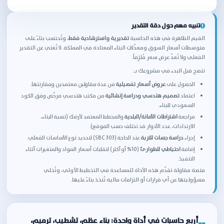
تنبيه مهم حول دقة التقدير
القيم الظاهرة في هذه الحاسبة
تقديرية واسترشادية فقط
، وتُحتسب بناءً على
متوسطات أسعار السوق ومعدّلات البناء المعتادة في المملكة. لا تُغني عن التقدير
الفعلي ولا تُعدّ عرض سعر مُلزِماً.
ننصح قبل البدء في مشروعك بـ:
الحصول على
عروض أسعار تفصيلية
من عدة مقاولين معتمدين ومقارنتها.
اعتماد
تصميم هندسي ودراسة إنشائية
من مكتب هندسي مرخّص وفق الكود
السعودي للبناء.
مراجعة
اشتراطات الأمانة/البلدية
والمخطط المعتمد لأرضك (نسبة البناء،
الارتدادات، عدد الأدوار قد تختلف حسب الموقع).
إجراء
دراسة جسات للتربة
عند الحاجة (SBC 303) لتحديد نوع الأساسات الفعلي.
إضافة
احتياطي للطوارئ
(10% أو أكثر) لتقلبات أسعار المواد والمتغيرات أثناء
التنفيذ.
منصة مقاولة تقدّم هذه الأداة للمساعدة في التخطيط الأولي، وتُخلي
مسؤوليتها عن أي قرارات أو التزامات مالية تُتخذ بناءً عليها.
أربع حاسبات في أداة واحدة: بناء عظم، تشطيب، ترميم،