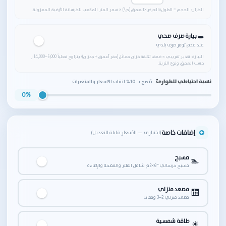
الخزان: الحجم = الطول×العرض×العمق (م³) × سعر المتر المكعب للخرسانة الأرضية المعزولة.
🕳️ بيارة صرف صحي
عند عدم توفر صرف بلدي
البيارة: تقدير تقريبي ≈ ضعف تكلفة خزان مماثل (حفر أعمق + جدران)؛ يتراوح فعلياً 5,000–14,000 ر
حسب العمق ونوع التربة.
نسبة احتياطي للطوارئ
يُنصح بـ 10% لتقلب الأسعار والمتغيرات
0%
إضافات خاصة
(اختياري — الأسعار قابلة للتعديل)
مسبح
🏊
مسبح خرساني ~6×3م شامل الفلتر والمضخة والإضاءة
مصعد منزلي
🛗
مصعد منزلي 2–3 وقفات
طاقة شمسية
☀