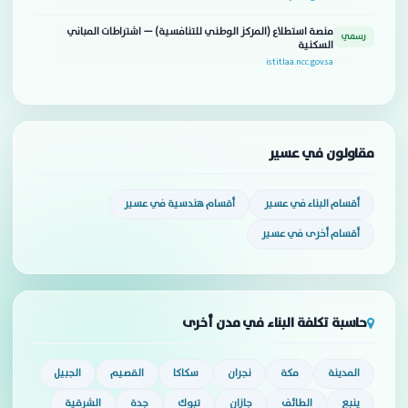
منصة استطلاع (المركز الوطني للتنافسية) — اشتراطات المباني
رسمي
السكنية
istitlaa.ncc.gov.sa
مقاولون في عسير
أقسام البناء في عسير
أقسام هندسية في عسير
أقسام أخرى في عسير
حاسبة تكلفة البناء في مدن أخرى
المدينة
مكة
نجران
سكاكا
القصيم
الجبيل
ينبع
الطائف
جازان
تبوك
جدة
الشرقية