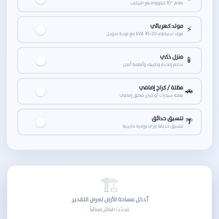
نظام ~10 كيلوواط مع التركيب
مولد كهربائي
⚡
مولد احتياطي 20–30 kVA مع لوحة تحويل
منزل ذكي
📱
تحكم إضاءة وتكييف وأنظمة أمان
مظلة / كراج إضافي
🚗
مظلة سيارات أو كراج مغلق إضافي
تنسيق حدائق
🌴
تنسيق حديقة وري وإنارة خارجية
🏗
أدخل مساحة الأرض لعرض التقدير
تتحدّث النتائج تلقائياً