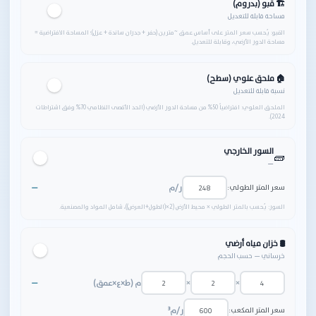
🏗 قبو (بدروم)
مساحة قابلة للتعديل
القبو: يُحسب سعر المتر على أساس عمق ~مترين (حفر + جدران ساندة + عزل)؛ المساحة الافتراضية =
مساحة الدور الأرضي، وقابلة للتعديل.
🏠 ملحق علوي (سطح)
نسبة قابلة للتعديل
الملحق العلوي: افتراضياً 50% من مساحة الدور الأرضي (الحد الأقصى النظامي 70% وفق اشتراطات
2024).
السور الخارجي
🧱
—
سعر المتر الطولي:
ر/م
—
السور: يُحسب بالمتر الطولي × محيط الأرض ‎(2×(الطول+العرض))‎، شامل المواد والمصنعية.
🛢️ خزان مياه أرضي
خرساني — حسب الحجم
×
×
م (ط×ع×عمق)
—
سعر المتر المكعب:
ر/م³