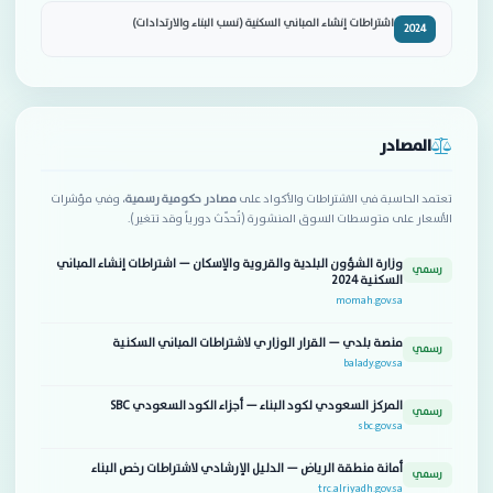
اشتراطات إنشاء المباني السكنية (نسب البناء والارتدادات)
2024
المصادر
تعتمد الحاسبة في الاشتراطات والأكواد على
مصادر حكومية رسمية
، وفي مؤشرات
الأسعار على متوسطات السوق المنشورة (تُحدّث دورياً وقد تتغير).
وزارة الشؤون البلدية والقروية والإسكان — اشتراطات إنشاء المباني
رسمي
السكنية 2024
momah.gov.sa
منصة بلدي — القرار الوزاري لاشتراطات المباني السكنية
رسمي
balady.gov.sa
المركز السعودي لكود البناء — أجزاء الكود السعودي SBC
رسمي
sbc.gov.sa
أمانة منطقة الرياض — الدليل الإرشادي لاشتراطات رخص البناء
رسمي
trc.alriyadh.gov.sa