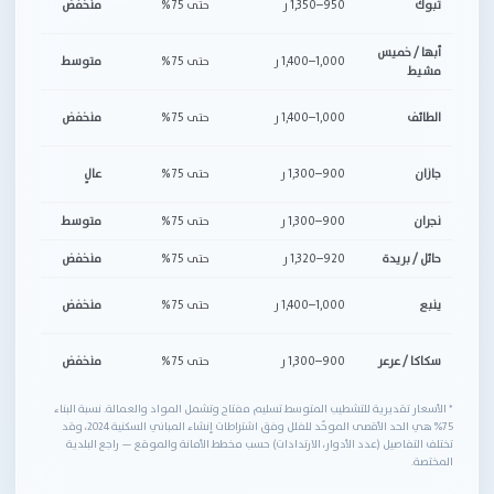
تبوك
950–1,350 ر
حتى 75%
منخفض
5–8%
أبها / خميس
تض
1,000–1,400 ر
حتى 75%
متوسط
مشيط
وح
طق
الطائف
1,000–1,400 ر
حتى 75%
منخفض
أف
أع
جازان
900–1,300 ر
حتى 75%
عالٍ
مقا
نجران
900–1,300 ر
حتى 75%
متوسط
تك
حائل / بريدة
920–1,320 ر
حتى 75%
منخفض
النق
مو
ينبع
1,000–1,400 ر
حتى 75%
منخفض
(س
طق
سكاكا / عرعر
900–1,300 ر
حتى 75%
منخفض
وع
* الأسعار تقديرية للتشطيب المتوسط تسليم مفتاح وتشمل المواد والعمالة. نسبة البناء
75% هي الحد الأقصى الموحّد للفلل وفق اشتراطات إنشاء المباني السكنية 2024، وقد
تختلف التفاصيل (عدد الأدوار، الارتدادات) حسب مخطط الأمانة والموقع — راجع البلدية
المختصة.