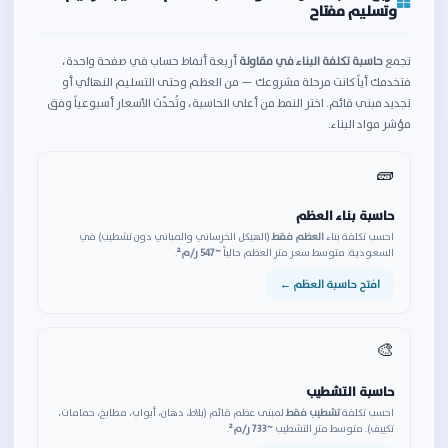
وتسليم مفتاح
تجمع
حاسبة تكلفة البناء في مقاولة
أربعة أنماط حساب في صفحة واحدة،
فتخدمك أياً كانت مرحلة مشروعك — من العظم وحتى التسليم النهائي أو
تجديد مبنى قائم. اختر النمط من أعلى الحاسبة، وتُحدّث الأسعار أسبوعياً وفق
مؤشر مواد البناء.
🧱
حاسبة بناء العظم
احسب تكلفة بناء
العظم فقط
(الهيكل الخرساني والمباني دون تشطيب) في
السعودية. متوسط سعر متر العظم حالياً
~547 ر/م²
.
افتح حاسبة العظم ←
🎨
حاسبة التشطيب
احسب تكلفة
تشطيب فقط
لمبنى عظم قائم (بلاط، دهان، أبواب، مطابخ، حمامات،
تكييف). متوسط متر التشطيب
~733 ر/م²
.