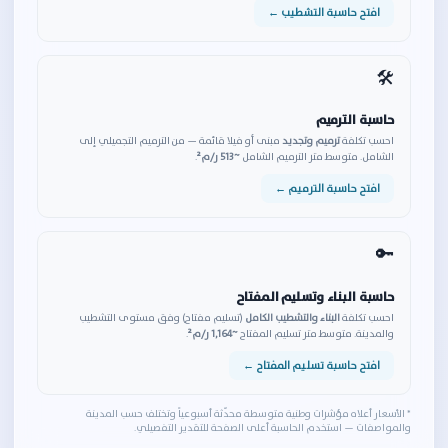
افتح حاسبة التشطيب ←
🛠️
حاسبة الترميم
احسب تكلفة
ترميم وتجديد
مبنى أو فيلا قائمة — من الترميم التجميلي إلى
الشامل. متوسط متر الترميم الشامل
~513 ر/م²
.
افتح حاسبة الترميم ←
🔑
حاسبة البناء وتسليم المفتاح
احسب تكلفة
البناء والتشطيب الكامل
(تسليم مفتاح) وفق مستوى التشطيب
والمدينة. متوسط متر تسليم المفتاح
~1,164 ر/م²
.
افتح حاسبة تسليم المفتاح ←
* الأسعار أعلاه مؤشرات وطنية متوسطة محدّثة أسبوعياً وتختلف حسب المدينة
والمواصفات — استخدم الحاسبة أعلى الصفحة للتقدير التفصيلي.