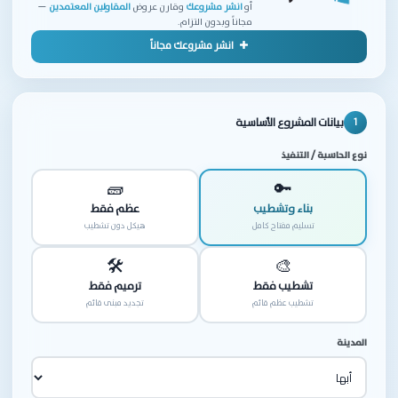
أو
انشر مشروعك
وقارن عروض
المقاولين المعتمدين
—
مجاناً وبدون التزام.
انشر مشروعك مجاناً
بيانات المشروع الأساسية
1
نوع الحاسبة / التنفيذ
🧱
🔑
بناء وتشطيب
عظم فقط
تسليم مفتاح كامل
هيكل دون تشطيب
🛠️
🎨
تشطيب فقط
ترميم فقط
تشطيب عظم قائم
تجديد مبنى قائم
المدينة