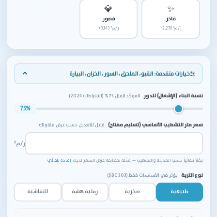
💎
✨
فاخر
قصور
~2,270 ر/م²
+3,143 ر/م²
خيارات متقدمة: القبو، الملحق، السور، الخزان، البيارة
نسبة البناء (الإشغال) للدور
الموحّد للفلل 75% (اشتراطات 2024)
75%
سعر متر التشطيب الأساسي (تسليم مفتاح)
قابل للتعديل حسب عرض مقاولك
ر/م²
يُملأ تلقائياً حسب المدينة والتشطيب — عدّله لمطابقة عرض السعر لديك.
إعادة تلقائي
نوع التربة
يؤثر في الأساسات فقط (SBC 303)
طبيعية
صخرية
رملية هشة
انتفاشية