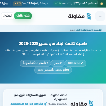
بلوك أسمنتي 20سم
1,731
خرسانة جاهزة
289
/كيس 50كجم
▲1.1%
ر/1000 حبة
▼1.1%
ر
قدّم طلبك
الدخول
الرئيسية
›
حاسبة تكلفة البناء
›
عسير
حاسبة تكلفة البناء في عسير 2025-2026
من
منصة مقاولة
— تقدير تكلفة البناء (عظم أو تسليم مفتاح) في
عسير
وفق اشتراطات
إنشاء المباني السكنية 2024 والكود السعودي للبناء SBC
مجانية 100%
عسير
أسعار محدّثة أسبوعياً
آخر تحديث: 3 أغسطس 2026
منصة مقاولة — سوق المقاولات الأول في
السعودية
بعد تقدير تكلفتك،
أدِر مشروعك ومراحله ومستخلصاته
،