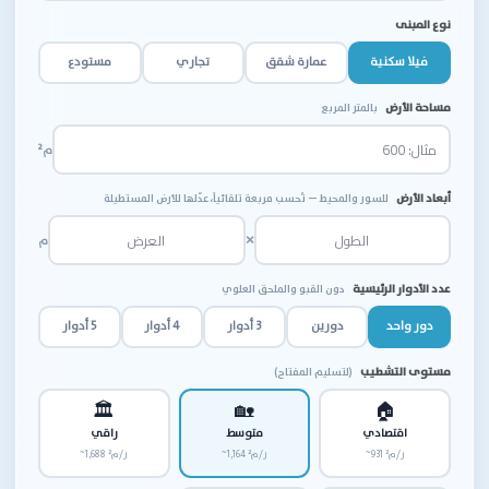
نوع المبنى
فيلا سكنية
عمارة شقق
تجاري
مستودع
مساحة الأرض
بالمتر المربع
م²
أبعاد الأرض
للسور والمحيط — تُحسب مربعة تلقائياً، عدّلها للأرض المستطيلة
×
م
عدد الأدوار الرئيسية
دون القبو والملحق العلوي
دور واحد
دورين
3 أدوار
4 أدوار
5 أدوار
مستوى التشطيب
(لتسليم المفتاح)
🏛
🏡
🏠
اقتصادي
متوسط
راقي
~931 ر/م²
~1,164 ر/م²
~1,688 ر/م²