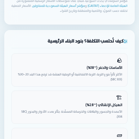
مؤشر استرشادي يُحدّث أسبوعياً، مبني على متوسطات الأسعار الرسمية المنشورة من
الهيئة العامة للإحصاء (GASTAT)
و
مؤشر أسعار الهيئة السعودية للمقاولين
. الأسعار الفعلية
تختلف حسب المورّد والكمية والمنطقة وتاريخ الشراء.
كيف تُحتسب التكلفة؟ بنود البناء الرئيسية
🪨
الأساسات والحفر (~18%)
الأكثر تأثراً بنوع التربة. التربة الانتفاشية أو الرملية الهشة قد ترفع هذا البند 20–30%
(SBC 303).
🏗
الهيكل الإنشائي (~28%)
الأعمدة والجسور والبلاطات والخرسانة المسلّحة. يتأثر بعدد الأدوار والبحور (SBC
304).
🧱