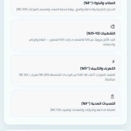
المباني والبلوك (~8%)
الجدران الخارجية والداخلية والعزل. يرتبط بمحيط المبنى وتقسيم الفراغات (SBC 305).
🎨
التشطيبات (10–35%)
البند الأكثر مرونةً. من 10% للاقتصادي إلى 35% للقصور — البلاط والرخام
والدهانات.
⚡
الكهرباء والتكييف (~15%)
التكييف المركزي أغلى 40–60% من الوحدات المنفصلة (SBC 401 كهرباء / SBC 501
ميكانيكا).
🚿
التمديدات الصحية (~9%)
الشبكة الداخلية والخزانات والمضخات والصرف (SBC 701).